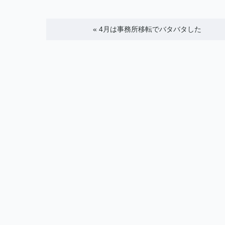
«
4月は事務所移転でバタバタした